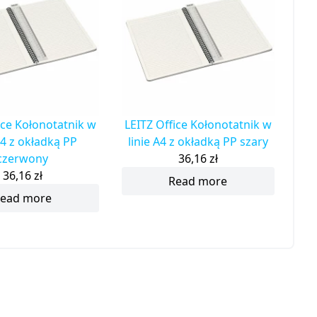
ice Kołonotatnik w
LEITZ Office Kołonotatnik w
A4 z okładką PP
linie A4 z okładką PP szary
czerwony
36,16
zł
36,16
zł
Read more
ead more