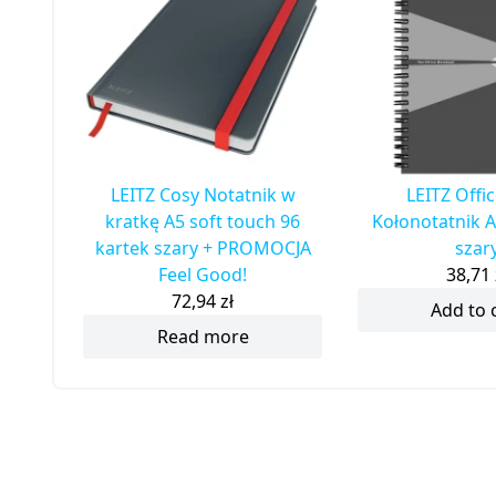
LEITZ Cosy Notatnik w
LEITZ Offi
kratkę A5 soft touch 96
Kołonotatnik A
kartek szary + PROMOCJA
szar
Feel Good!
38,71
72,94
zł
Add to 
Read more