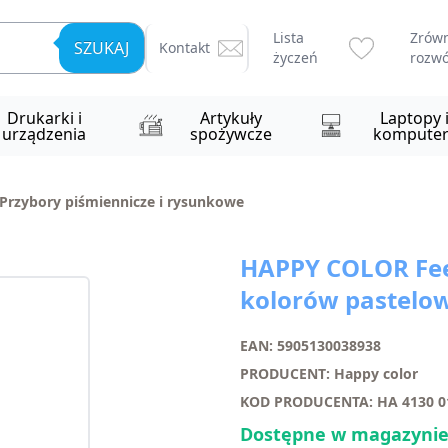
Lista
Zrów
SZUKAJ
Kontakt
życzeń
rozwó
Drukarki i
Artykuły
Laptopy 
urządzenia
spożywcze
komputer
Przybory piśmiennicze i rysunkowe
HAPPY COLOR Feel
kolorów pastelo
EAN: 5905130038938
PRODUCENT: Happy color
KOD PRODUCENTA: HA 4130 
Dostępne w magazynie