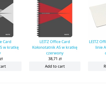
ce Card
LEITZ Office Card
LEITZ Off
5 w kratkę
Kołonotatnik A5 w kratkę
linie 
y
czerwony
zł
38,71
zł
cart
Add to cart
R