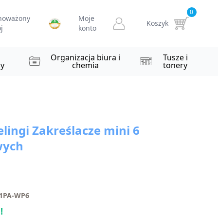
0
noważony
Moje
Koszyk
j
konto
i
Organizacja biura i
Tusze i
y
chemia
tonery
ingi Zakreślacze mini 6
wych
01PA-WP6
!