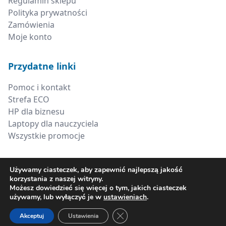
Regulamin sklepu
Polityka prywatności
Zamówienia
Moje konto
Przydatne linki
Pomoc i kontakt
Strefa ECO
HP dla biznesu
Laptopy dla nauczyciela
Wszystkie promocje
Kontakt
Używamy ciasteczek, aby zapewnić najlepszą jakość
korzystania z naszej witryny.
+48 660 538 617
Możesz dowiedzieć się więcej o tym, jakich ciasteczek
używamy, lub wyłączyć je w
ustawieniach
.
sklep@xerima.com.pl
Zamknij panel powiadomień o ci
Akceptuj
Ustawienia