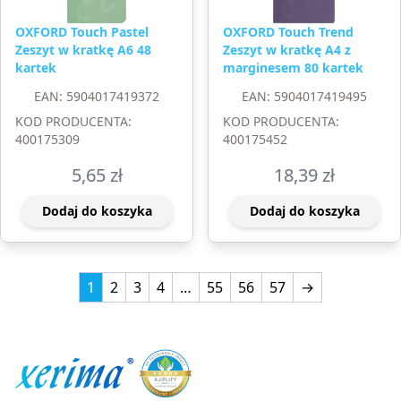
OXFORD Touch Pastel
OXFORD Touch Trend
Zeszyt w kratkę A6 48
Zeszyt w kratkę A4 z
kartek
marginesem 80 kartek
EAN: 5904017419372
EAN: 5904017419495
KOD PRODUCENTA:
KOD PRODUCENTA:
400175309
400175452
5,65
zł
18,39
zł
Dodaj do koszyka
Dodaj do koszyka
1
2
3
4
…
55
56
57
→