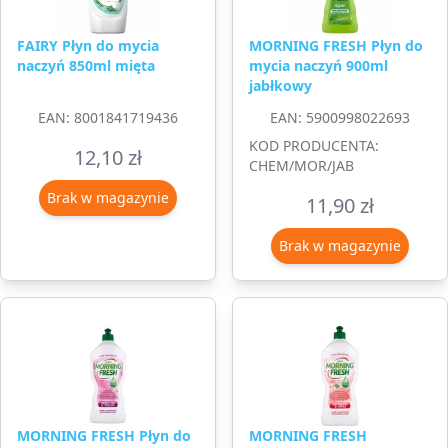
FAIRY Płyn do mycia
MORNING FRESH Płyn do
naczyń 850ml mięta
mycia naczyń 900ml
jabłkowy
EAN: 8001841719436
EAN: 5900998022693
KOD PRODUCENTA:
12,10
zł
CHEM/MOR/JAB
Brak w magazynie
11,90
zł
Brak w magazynie
MORNING FRESH Płyn do
MORNING FRESH