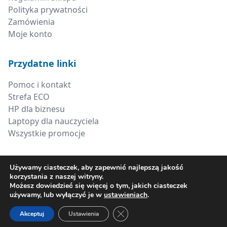
Polityka prywatności
Zamówienia
Moje konto
Przydatne linki
Pomoc i kontakt
Strefa ECO
HP dla biznesu
Laptopy dla nauczyciela
Wszystkie promocje
Kontakt
Używamy ciasteczek, aby zapewnić najlepszą jakość
korzystania z naszej witryny.
+48 660 538 617
Możesz dowiedzieć się więcej o tym, jakich ciasteczek
używamy, lub wyłączyć je w
ustawieniach
.
sklep@xerima.com.pl
Zamknij panel powiadomień o ci
Akceptuj
Ustawienia