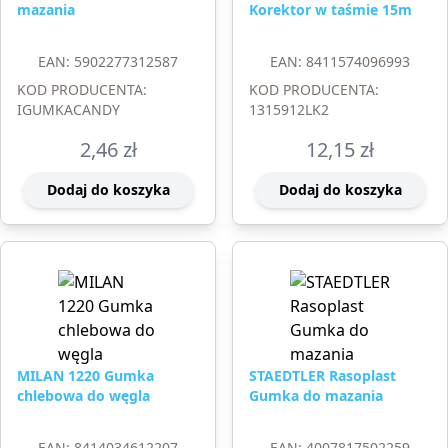
mazania
Korektor w taśmie 15m
EAN: 5902277312587
EAN: 8411574096993
KOD PRODUCENTA:
KOD PRODUCENTA:
IGUMKACANDY
1315912LK2
2,46
zł
12,15
zł
Dodaj do koszyka
Dodaj do koszyka
MILAN 1220 Gumka
STAEDTLER Rasoplast
chlebowa do węgla
Gumka do mazania
EAN: 8414034612207
EAN: 4007817502259