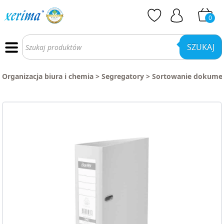
0
Wyszukiwarka
produktów
SZUKAJ
Organizacja biura i chemia
>
Segregatory
>
Sortowanie dokume