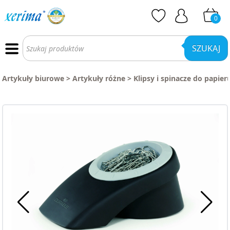
0
Wyszukiwarka
produktów
SZUKAJ
Artykuły biurowe
>
Artykuły różne
>
Klipsy i spinacze do papier