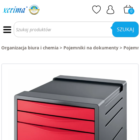
0
Wyszukiwarka
produktów
SZUKAJ
Organizacja biura i chemia
>
Pojemniki na dokumenty
>
Pojemni