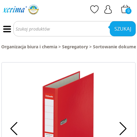
0
Wyszukiwarka
produktów
SZUKAJ
Organizacja biura i chemia
>
Segregatory
>
Sortowanie dokume