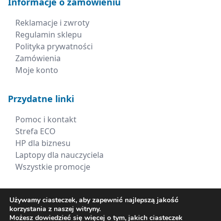
Informacje o zamówieniu
Reklamacje i zwroty
Regulamin sklepu
Polityka prywatności
Zamówienia
Moje konto
Przydatne linki
Pomoc i kontakt
Strefa ECO
HP dla biznesu
Laptopy dla nauczyciela
Wszystkie promocje
Kontakt
Używamy ciasteczek, aby zapewnić najlepszą jakość
korzystania z naszej witryny.
+48 660 538 617
Możesz dowiedzieć się więcej o tym, jakich ciasteczek