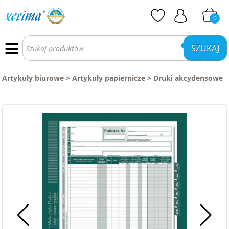
0
Wyszukiwarka
produktów
SZUKAJ
Artykuły biurowe
>
Artykuły papiernicze
>
Druki akcydensowe