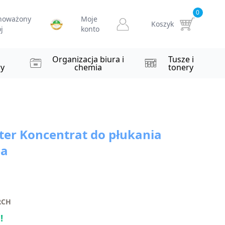
0
noważony
Moje
Koszyk
j
konto
i
Organizacja biura i
Tusze i
y
chemia
tonery
er Koncentrat do płukania
ea
RCH
!