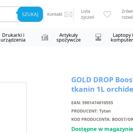
Lista
Zrów
SZUKAJ
Kontakt
życzeń
rozwó
Drukarki i
Artykuły
Laptopy 
urządzenia
spożywcze
komputer
GOLD DROP Boost
tkanin 1L orchid
EAN: 5901474010555
PRODUCENT: Tytan
KOD PRODUCENTA: BOOST/O
Dostępne w magazynie