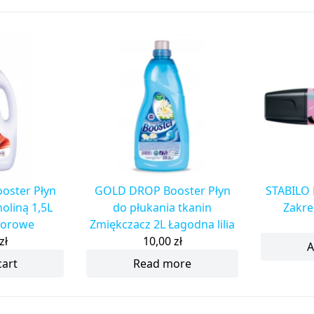
oster Płyn
GOLD DROP Booster Płyn
STABILO 
noliną 1,5L
do płukania tkanin
Zakre
lorowe
Zmiękczacz 2L Łagodna lilia
zł
10,00
zł
A
cart
Read more