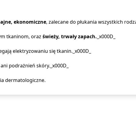
ajne, ekonomiczne
, zalecane do płukania wszystkich rod
m tkaninom, oraz
świeży, trwały zapach.
_x000D_
egają elektryzowaniu się tkanin._x000D_
 ani podrażnień skóry._x000D_
ia dermatologiczne.