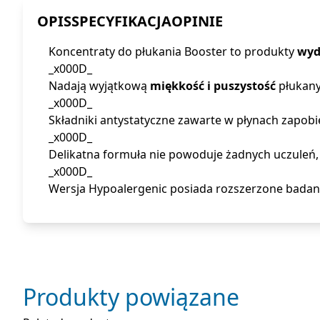
OPIS
SPECYFIKACJA
OPINIE
Koncentraty do płukania Booster to produkty
wyd
_x000D_
Nadają wyjątkową
miękkość i puszystość
płukany
_x000D_
Składniki antystatyczne zawarte w płynach zapobi
_x000D_
Delikatna formuła nie powoduje żadnych uczuleń,
_x000D_
Wersja Hypoalergenic posiada rozszerzone badan
Produkty powiązane