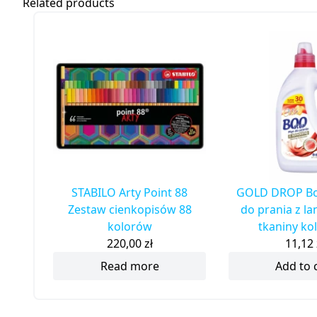
Related products
STABILO Arty Point 88
GOLD DROP Bo
Zestaw cienkopisów 88
do prania z la
kolorów
tkaniny ko
220,00
zł
11,12
Read more
Add to 