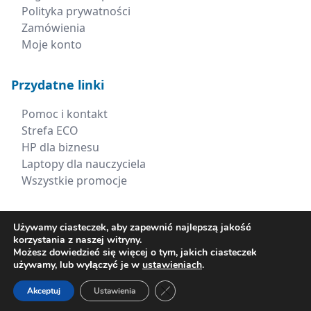
Polityka prywatności
Zamówienia
Moje konto
Przydatne linki
Pomoc i kontakt
Strefa ECO
HP dla biznesu
Laptopy dla nauczyciela
Wszystkie promocje
Kontakt
Używamy ciasteczek, aby zapewnić najlepszą jakość
korzystania z naszej witryny.
+48 660 538 617
Możesz dowiedzieć się więcej o tym, jakich ciasteczek
używamy, lub wyłączyć je w
ustawieniach
.
sklep@xerima.com.pl
Zamknij panel powiadomień o ci
Akceptuj
Ustawienia