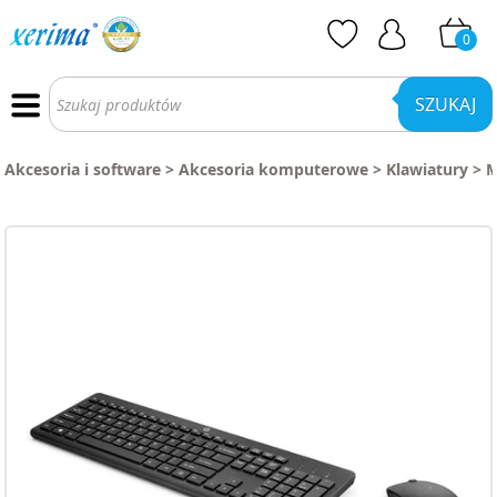
0
Wyszukiwarka
produktów
SZUKAJ
Akcesoria i software
>
Akcesoria komputerowe
>
Klawiatury
>
M