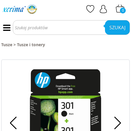
0
Wyszukiwarka
produktów
SZUKAJ
Tusze
>
Tusze i tonery