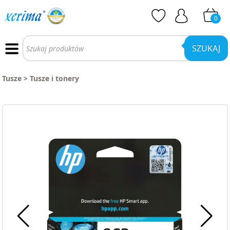
0
Wyszukiwarka
produktów
SZUKAJ
Tusze
>
Tusze i tonery