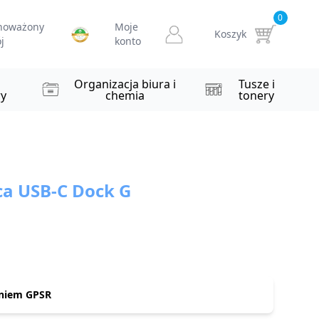
0
noważony
Moje
Koszyk
j
konto
i
Organizacja biura i
Tusze i
y
chemia
tonery
ca USB-C Dock G
niem GPSR