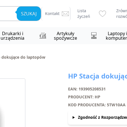
Lista
Zrów
SZUKAJ
Kontakt
życzeń
rozwó
Drukarki i
Artykuły
Laptopy 
urządzenia
spożywcze
komputer
e dokujące do laptopów
HP Stacja dokują
EAN: 193905208531
PRODUCENT: HP
KOD PRODUCENTA: 5TW10AA
Zgodność z Rozporządze