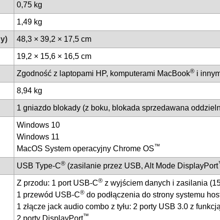
0,75 kg
1,49 kg
ny)
48,3 × 39,2 × 17,5 cm
19,2 × 15,6 × 16,5 cm
®
Zgodność z laptopami HP, komputerami MacBook
i innym
8,94 kg
1 gniazdo blokady (z boku, blokada sprzedawana oddziel
Windows 10
Windows 11
™
MacOS System operacyjny Chrome OS
®
USB Type-C
️ (zasilanie przez USB, Alt Mode DisplayPort
®
Z przodu: 1 port USB-C
z wyjściem danych i zasilania (1
®
1 przewód USB-C
do podłączenia do strony systemu host
1 złącze jack audio combo z tyłu: 2 porty USB 3.0 z funkc
™
2 porty DisplayPort