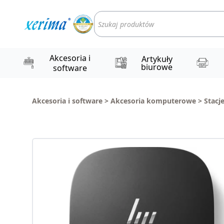
Wyszukiwarka
produktów
Akcesoria i
Artykuły
biurowe
software
Akcesoria i software
>
Akcesoria komputerowe
>
Stacj