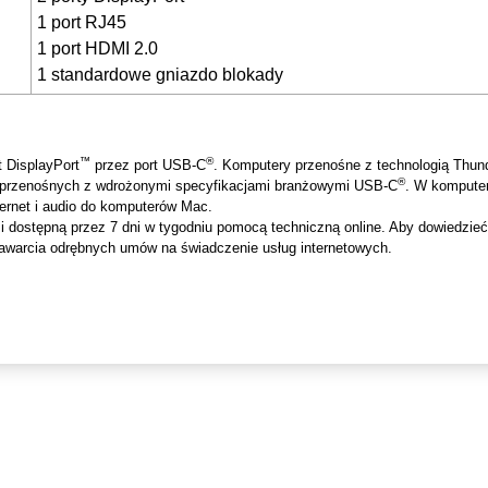
1 port RJ45
1 port HDMI 2.0
1 standardowe gniazdo blokady
™
®
t DisplayPort
przez port USB-C
. Komputery przenośne z technologią Thund
®
ch przenośnych z wdrożonymi specyfikacjami branżowymi USB-C
. W komputer
ernet i audio do komputerów Mac.
dostępną przez 7 dni w tygodniu pomocą techniczną online. Aby dowiedzieć si
warcia odrębnych umów na świadczenie usług internetowych.