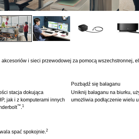
 akcesoriów i sieci przewodowej za pomocą wszechstronnej, eleg
Pozbądź się bałaganu
ści stacja dokująca
Uniknij bałaganu na biurku, u
, jak i z komputerami innych
umożliwia podłączenie wielu u
™
1
nderbolt
.
2
ala spać spokojnie.