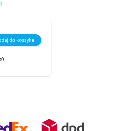
!
daj do koszyka
eń