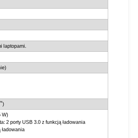
i laptopami.
nie)
™
)
5 W)
a: 2 porty USB 3.0 z funkcją ładowania
ją ładowania