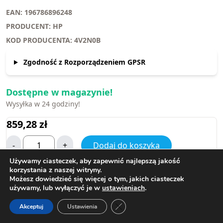
EAN: 196786896248
PRODUCENT: HP
KOD PRODUCENTA: 4V2N0B
Zgodność z Rozporządzeniem GPSR
Dostępne w magazynie!
Wysyłka w 24 godziny!
859,28
zł
-
+
Dodaj do koszyka
Używamy ciasteczek, aby zapewnić najlepszą jakość
korzystania z naszej witryny.
Dodaj do Listy życzeń
Możesz dowiedzieć się więcej o tym, jakich ciasteczek
używamy, lub wyłączyć je w
ustawieniach
.
Zamknij panel powiadomień o ci
Akceptuj
Ustawienia