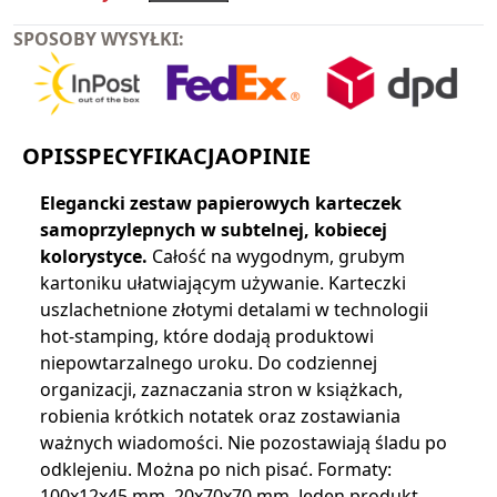
SPOSOBY WYSYŁKI:
OPIS
SPECYFIKACJA
OPINIE
Elegancki zestaw papierowych karteczek
samoprzylepnych w subtelnej, kobiecej
kolorystyce.
Całość na wygodnym, grubym
kartoniku ułatwiającym używanie. Karteczki
uszlachetnione złotymi detalami w technologii
hot-stamping, które dodają produktowi
niepowtarzalnego uroku. Do codziennej
organizacji, zaznaczania stron w książkach,
robienia krótkich notatek oraz zostawiania
ważnych wiadomości. Nie pozostawiają śladu po
odklejeniu. Można po nich pisać. Formaty:
100x12x45 mm, 20x70x70 mm. Jeden produkt