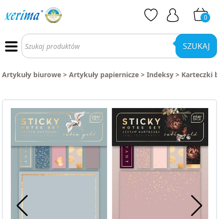
0
Wyszukiwarka
produktów
SZUKAJ
Artykuły biurowe
>
Artykuły papiernicze
>
Indeksy
>
Karteczki 