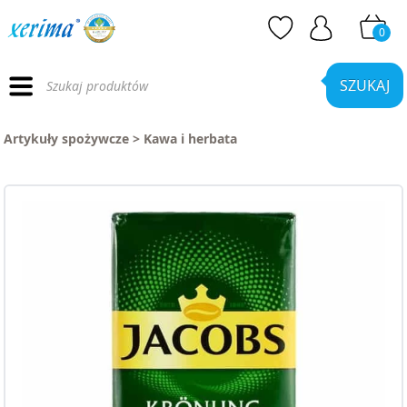
0
Wyszukiwarka
produktów
SZUKAJ
Artykuły spożywcze
>
Kawa i herbata