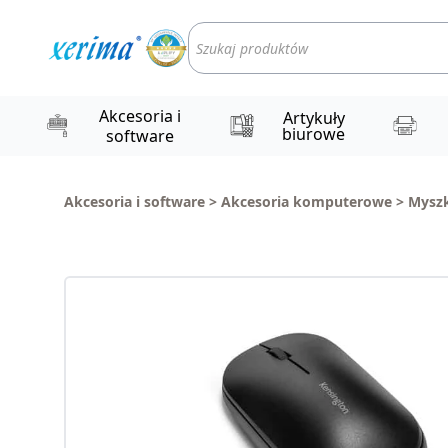
Wyszukiwarka
produktów
Akcesoria i
Artykuły
biurowe
software
Akcesoria i software
>
Akcesoria komputerowe
>
Myszk