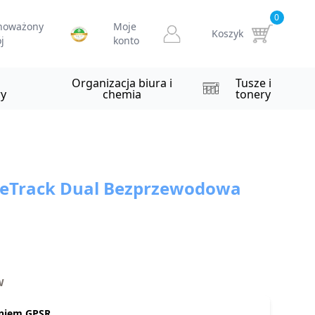
0
noważony
Moje
Koszyk
j
konto
i
Organizacja biura i
Tusze i
y
chemia
tonery
eTrack Dual Bezprzewodowa
W
niem GPSR