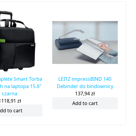
plete Smart Torba
LEITZ impressBIND 140
h na laptopa 15.6”
Debinder do bindownicy
czarna
137,94
zł
1118,91
zł
Add to cart
dd to cart