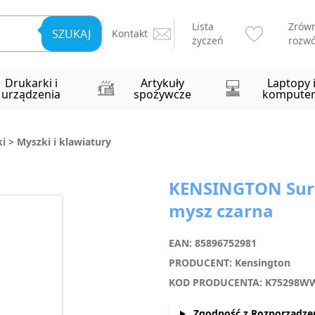
Lista
Zrów
SZUKAJ
Kontakt
życzeń
rozwó
Drukarki i
Artykuły
Laptopy 
urządzenia
spożywcze
komputer
i
>
Myszki i klawiatury
KENSINGTON Sur
mysz czarna
EAN: 85896752981
PRODUCENT: Kensington
KOD PRODUCENTA: K75298W
Zgodność z Rozporządze