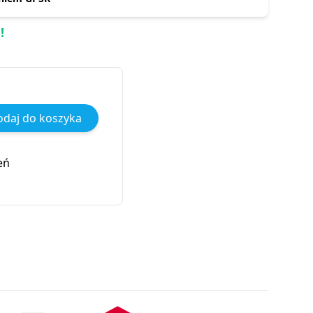
!
daj do koszyka
eń