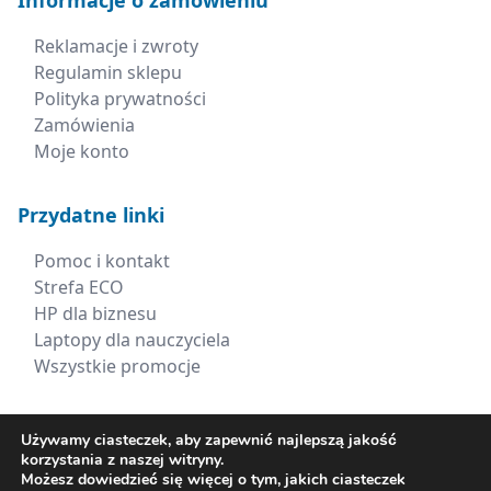
Informacje o zamówieniu
Reklamacje i zwroty
Regulamin sklepu
Polityka prywatności
Zamówienia
Moje konto
Przydatne linki
Pomoc i kontakt
Strefa ECO
HP dla biznesu
Laptopy dla nauczyciela
Wszystkie promocje
Kontakt
Używamy ciasteczek, aby zapewnić najlepszą jakość
korzystania z naszej witryny.
+48 660 538 617
Możesz dowiedzieć się więcej o tym, jakich ciasteczek