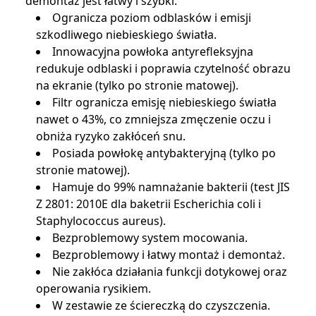
demontaż jest łatwy i szybki.
Ogranicza poziom odblasków i emisji
szkodliwego niebieskiego światła.
Innowacyjna powłoka antyrefleksyjna
redukuje odblaski i poprawia czytelność obrazu
na ekranie (tylko po stronie matowej).
Filtr ogranicza emisję niebieskiego światła
nawet o 43%, co zmniejsza zmęczenie oczu i
obniża ryzyko zakłóceń snu.
Posiada powłokę antybakteryjną (tylko po
stronie matowej).
Hamuje do 99% namnażanie bakterii (test JIS
Z 2801: 2010E dla baketrii Escherichia coli i
Staphylococcus aureus).
Bezproblemowy system mocowania.
Bezproblemowy i łatwy montaż i demontaż.
Nie zakłóca działania funkcji dotykowej oraz
operowania rysikiem.
W zestawie ze ściereczką do czyszczenia.