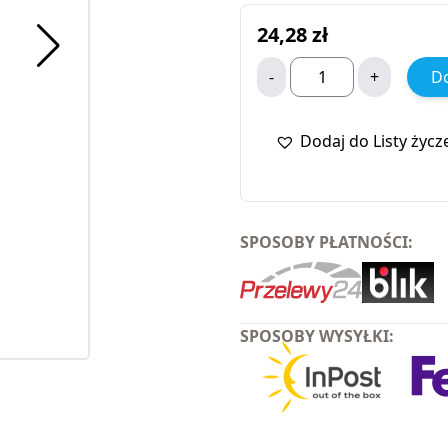
24,28
zł
-
+
Do
Dodaj do Listy życz
SPOSOBY PŁATNOŚCI:
SPOSOBY WYSYŁKI: