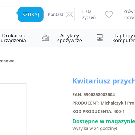
Lista
Zrów
SZUKAJ
Kontakt
życzeń
rozwó
Drukarki i
Artykuły
Laptopy 
urządzenia
spożywcze
komputer
ensowe
Kwitariusz przy
EAN: 5906858003604
PRODUCENT: Michalczyk i Pr
KOD PRODUCENTA: 400-1
Dostępne w magazynie
Wysyłka w 24 godziny!