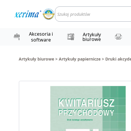
Wyszukiwarka
produktów
Akcesoria i
Artykuły
biurowe
software
Artykuły biurowe
>
Artykuły papiernicze
>
Druki akcyd