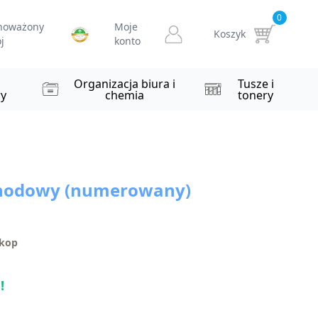
0
noważony
Moje
Koszyk
j
konto
i
Organizacja biura i
Tusze i
y
chemia
tonery
chodowy (numerowany)
okop
!