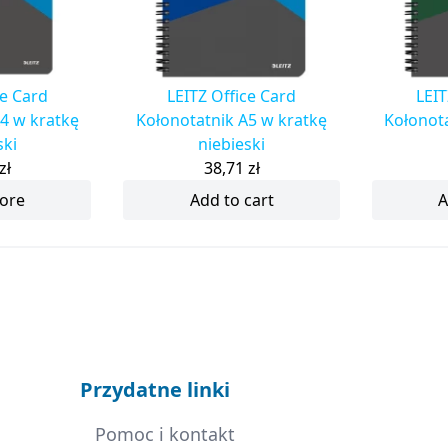
ce Card
LEITZ Office Card
LEIT
4 w kratkę
Kołonotatnik A5 w kratkę
Kołonota
ski
niebieski
zł
38,71
zł
ore
Add to cart
A
Przydatne linki
Pomoc i kontakt