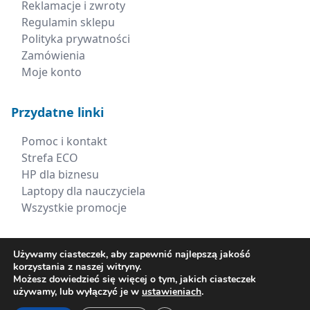
Reklamacje i zwroty
Regulamin sklepu
Polityka prywatności
Zamówienia
Moje konto
Przydatne linki
Pomoc i kontakt
Strefa ECO
HP dla biznesu
Laptopy dla nauczyciela
Wszystkie promocje
Kontakt
Używamy ciasteczek, aby zapewnić najlepszą jakość
korzystania z naszej witryny.
+48 660 538 617
Możesz dowiedzieć się więcej o tym, jakich ciasteczek
używamy, lub wyłączyć je w
ustawieniach
.
sklep@xerima.com.pl