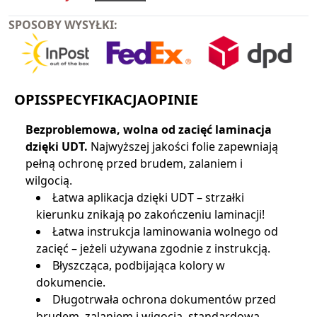
SPOSOBY WYSYŁKI:
OPIS
SPECYFIKACJA
OPINIE
Bezproblemowa, wolna od zacięć laminacja
dzięki UDT.
Najwyższej jakości folie zapewniają
pełną ochronę przed brudem, zalaniem i
wilgocią.
Łatwa aplikacja dzięki UDT – strzałki
kierunku znikają po zakończeniu laminacji!
Łatwa instrukcja laminowania wolnego od
zacięć – jeżeli używana zgodnie z instrukcją.
Błyszcząca, podbijająca kolory w
dokumencie.
Długotrwała ochrona dokumentów przed
brudem, zalaniem i wigocią, standardowa