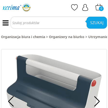
0
Wyszukiwarka
produktów
SZUKAJ
Organizacja biura i chemia
>
Organizery na biurko
>
Utrzymanie