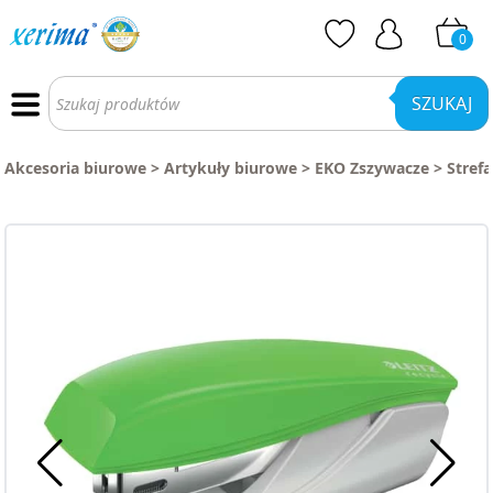
0
Wyszukiwarka
produktów
SZUKAJ
Akcesoria biurowe
>
Artykuły biurowe
>
EKO Zszywacze
>
Stref