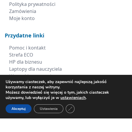
Polityka prywatności
Zamówienia
Moje konto
Przydatne linki
Pomoc i kontakt
Strefa ECO
HP dla biznesu
Laptopy dla nauczyciela
Wszystkie promocje
Używamy ciasteczek, aby zapewnić najlepszą jakość
korzystania z naszej witryny.
Kontakt
Możesz dowiedzieć się więcej o tym, jakich ciasteczek
używamy, lub wyłączyć je w
ustawieniach
.
+48 660 538 617
Zamknij panel powiadomień o ci
Akceptuj
Ustawienia
sklep@xerima.com.pl