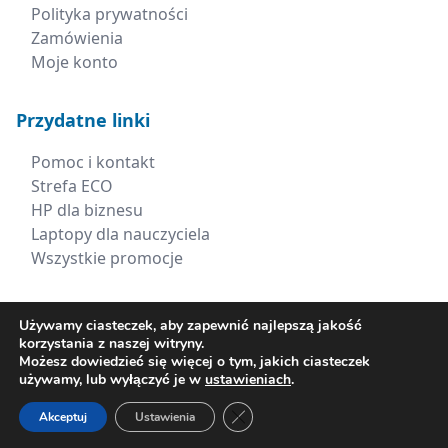
Polityka prywatności
Zamówienia
Moje konto
Przydatne linki
Pomoc i kontakt
Strefa ECO
HP dla biznesu
Laptopy dla nauczyciela
Wszystkie promocje
Kontakt
Używamy ciasteczek, aby zapewnić najlepszą jakość
korzystania z naszej witryny.
+48 660 538 617
Możesz dowiedzieć się więcej o tym, jakich ciasteczek
używamy, lub wyłączyć je w
ustawieniach
.
sklep@xerima.com.pl
Zamknij panel powiadomień o ci
Akceptuj
Ustawienia