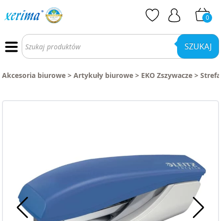
0
Wyszukiwarka
produktów
SZUKAJ
Akcesoria biurowe
>
Artykuły biurowe
>
EKO Zszywacze
>
Stref