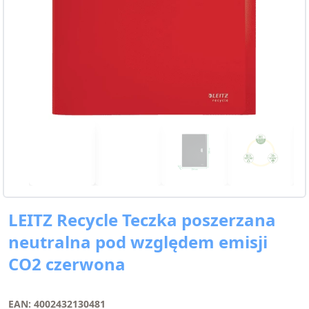
LEITZ Recycle Teczka poszerzana
neutralna pod względem emisji
CO2 czerwona