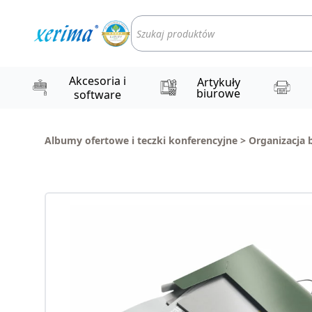
Wyszukiwarka
produktów
Akcesoria i
Artykuły
biurowe
software
Albumy ofertowe i teczki konferencyjne
>
Organizacja 