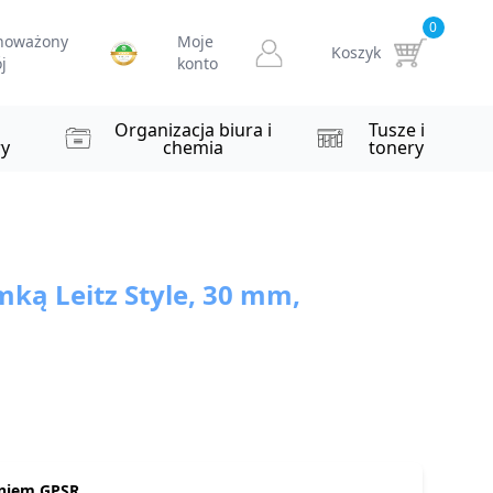
0
noważony
Moje
Koszyk
j
konto
i
Organizacja biura i
Tusze i
y
chemia
tonery
mką Leitz Style, 30 mm,
niem GPSR