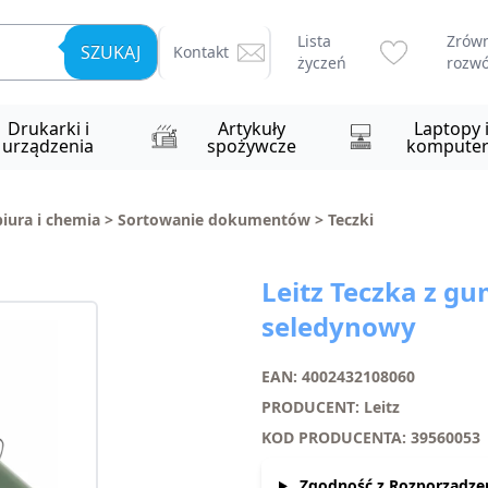
Lista
Zrów
SZUKAJ
Kontakt
życzeń
rozwó
Drukarki i
Artykuły
Laptopy 
urządzenia
spożywcze
komputer
biura i chemia
>
Sortowanie dokumentów
>
Teczki
Leitz Teczka z gu
seledynowy
EAN: 4002432108060
PRODUCENT: Leitz
KOD PRODUCENTA: 39560053
Zgodność z Rozporządze