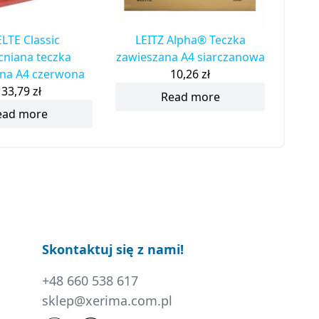
LTE Classic
LEITZ Alpha® Teczka
niana teczka
zawieszana A4 siarczanowa
na A4 czerwona
10,26
zł
133,79
zł
Read more
ead more
Skontaktuj się z nami!
+48 660 538 617
sklep@xerima.com.pl