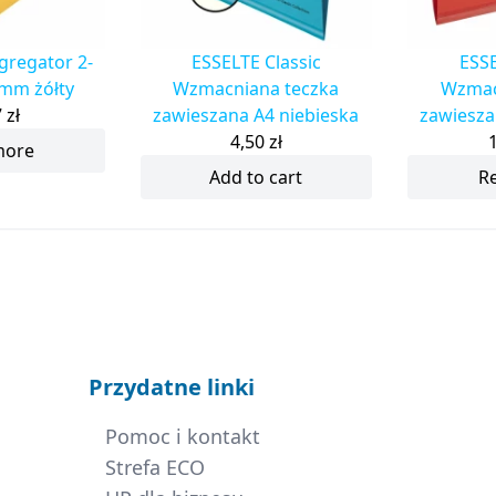
gregator 2-
ESSELTE Classic
ESSE
mm żółty
Wzmacniana teczka
Wzmac
7
zł
zawieszana A4 niebieska
zawiesza
4,50
zł
more
Add to cart
R
Przydatne linki
Pomoc i kontakt
Strefa ECO