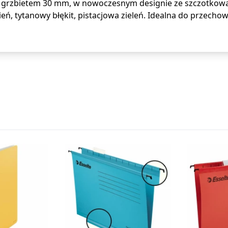
 z grzbietem 30 mm, w nowoczesnym designie ze szczotkow
ień, tytanowy błękit, pistacjowa zieleń. Idealna do prze