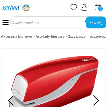
0
Wyszukiwarka
produktów
SZUKAJ
Akcesoria biurowe
>
Artykuły biurowe
>
Zszywacze i rozszywac