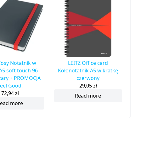
Cosy Notatnik w
LEITZ Office card
A5 soft touch 96
Kołonotatnik A5 w kratkę
szary + PROMOCJA
czerwony
eel Good!
29,05
zł
72,94
zł
Read more
ead more