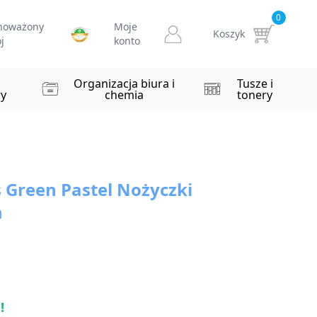
0
noważony
Moje
Koszyk
j
konto
i
Organizacja biura i
Tusze i
y
chemia
tonery
 Green Pastel Nożyczki
m
!