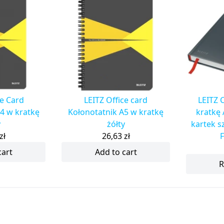
ce Card
LEITZ Office card
LEITZ 
4 w kratkę
Kołonotatnik A5 w kratkę
kratkę 
y
żółty
kartek 
zł
26,63
zł
F
cart
Add to cart
R