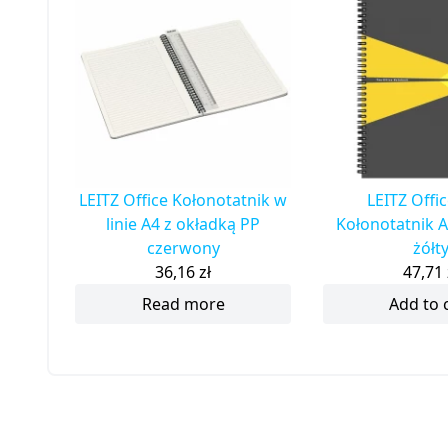
LEITZ Office Kołonotatnik w
LEITZ Offi
linie A4 z okładką PP
Kołonotatnik A
czerwony
żółt
36,16
zł
47,71
Read more
Add to 