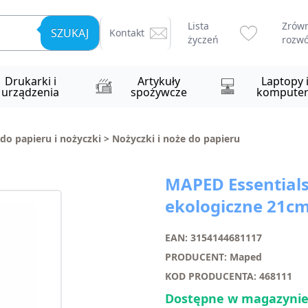
Lista
Zrów
SZUKAJ
Kontakt
życzeń
rozwó
Drukarki i
Artykuły
Laptopy 
urządzenia
spożywcze
komputer
 do papieru i nożyczki
>
Nożyczki i noże do papieru
MAPED Essentials
ekologiczne 21c
EAN: 3154144681117
PRODUCENT: Maped
KOD PRODUCENTA: 468111
Dostępne w magazynie