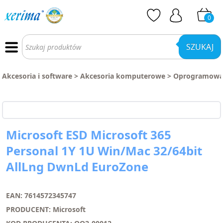
0
Wyszukiwarka
produktów
SZUKAJ
Akcesoria i software
>
Akcesoria komputerowe
>
Oprogramowan
Microsoft ESD Microsoft 365
Personal 1Y 1U Win/Mac 32/64bit
AllLng DwnLd EuroZone
EAN: 7614572345747
PRODUCENT: Microsoft