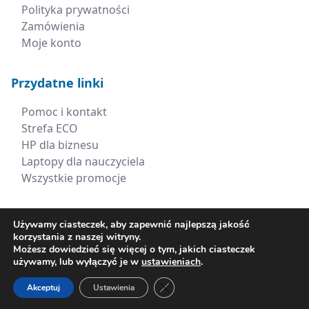
Polityka prywatności
Zamówienia
Moje konto
Przydatne linki
Pomoc i kontakt
Strefa ECO
HP dla biznesu
Laptopy dla nauczyciela
Wszystkie promocje
Kontakt
Używamy ciasteczek, aby zapewnić najlepszą jakość
korzystania z naszej witryny.
+48 660 538 617
Możesz dowiedzieć się więcej o tym, jakich ciasteczek
używamy, lub wyłączyć je w
ustawieniach
.
sklep@xerima.com.pl
Zamknij panel powiadomień o ci
Akceptuj
Ustawienia