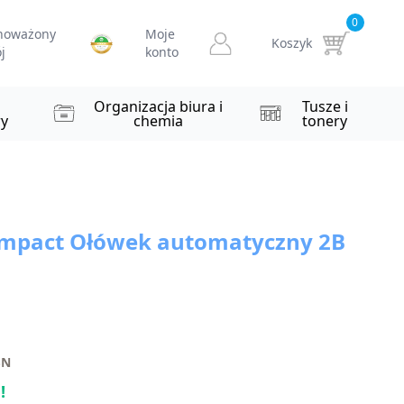
0
noważony
Moje
Koszyk
j
konto
i
Organizacja biura i
Tusze i
y
chemia
tonery
mpact Ołówek automatyczny 2B
SN
!