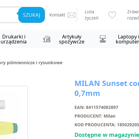
Lista
Zrów
SZUKAJ
Kontakt
życzeń
rozwó
Drukarki i
Artykuły
Laptopy 
urządzenia
spożywcze
komputer
ory piśmiennicze i rysunkowe
MILAN Sunset co
0,7mm
EAN: 8411574082897
PRODUCENT: Milan
KOD PRODUCENTA: 18502920
Dostępne w magazynie