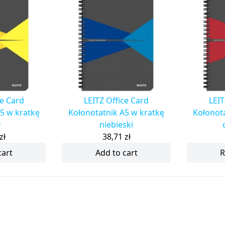
ce Card
LEITZ Office Card
LEIT
5 w kratkę
Kołonotatnik A5 w kratkę
Kołonota
y
niebieski
zł
38,71
zł
cart
Add to cart
R