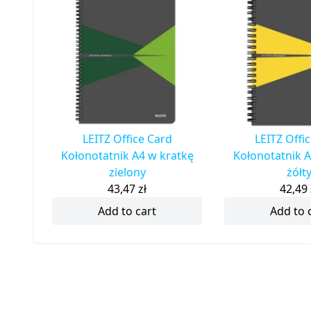
LEITZ Office Card
LEITZ Offi
Kołonotatnik A4 w kratkę
Kołonotatnik A
zielony
żółt
43,47
zł
42,49
Add to cart
Add to 