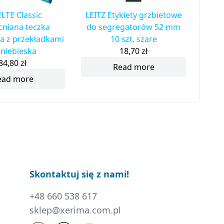
LTE Classic
LEITZ Etykiety grzbietowe
niana teczka
do segregatorów 52 mm
a z przekładkami
10 szt. szare
 niebieska
18,70
zł
84,80
zł
Read more
ead more
Skontaktuj się z nami!
+48 660 538 617
sklep@xerima.com.pl