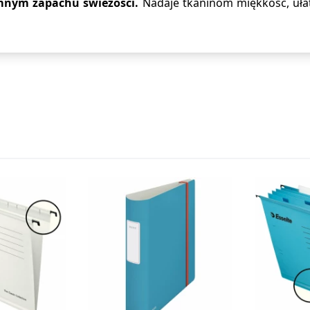
emnym zapachu świeżości.
Nadaje tkaninom miękkość, ułat