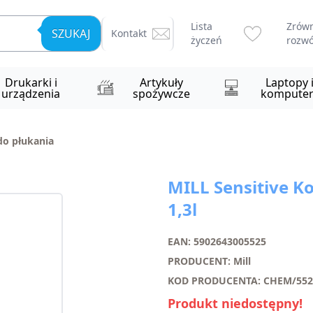
Lista
Zrów
SZUKAJ
Kontakt
życzeń
rozwó
Drukarki i
Artykuły
Laptopy 
urządzenia
spożywcze
komputer
do płukania
MILL Sensitive K
1,3l
EAN: 5902643005525
PRODUCENT: Mill
KOD PRODUCENTA: CHEM/552
Produkt niedostępny!