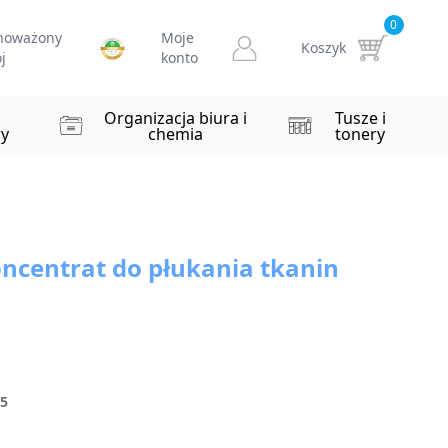
0
noważony
Moje
Koszyk
j
konto
i
Organizacja biura i
Tusze i
y
chemia
tonery
oncentrat do płukania tkanin
5