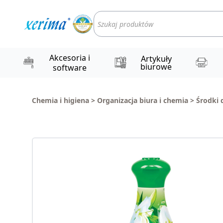
Wyszukiwarka
produktów
Akcesoria i
Artykuły
biurowe
software
Chemia i higiena
>
Organizacja biura i chemia
>
Środki 