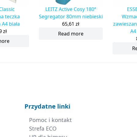
Classic
LEITZ Active Cosy 180°
ESSE
a teczka
Segregator 80mm niebieski
Wzmac
 A4 biała
65,61
zł
zawieszan
79
zł
A4
Read more
more
R
Przydatne linki
Pomoc i kontakt
Strefa ECO
HP dla biznesu