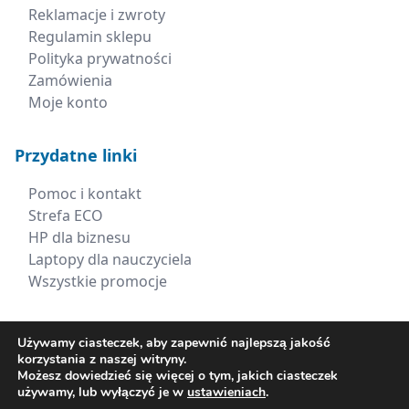
Reklamacje i zwroty
Regulamin sklepu
Polityka prywatności
Zamówienia
Moje konto
Przydatne linki
Pomoc i kontakt
Strefa ECO
HP dla biznesu
Laptopy dla nauczyciela
Wszystkie promocje
Kontakt
Używamy ciasteczek, aby zapewnić najlepszą jakość
korzystania z naszej witryny.
+48 660 538 617
Możesz dowiedzieć się więcej o tym, jakich ciasteczek
używamy, lub wyłączyć je w
ustawieniach
.
sklep@xerima.com.pl