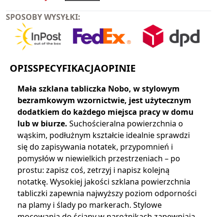
SPOSOBY WYSYŁKI:
OPIS
SPECYFIKACJA
OPINIE
Mała szklana tabliczka Nobo, w stylowym
bezramkowym wzornictwie, jest użytecznym
dodatkiem do każdego miejsca pracy w domu
lub w biurze.
Suchościeralna powierzchnia o
wąskim, podłużnym kształcie idealnie sprawdzi
się do zapisywania notatek, przypomnień i
pomysłów w niewielkich przestrzeniach – po
prostu: zapisz coś, zetrzyj i napisz kolejną
notatkę. Wysokiej jakości szklana powierzchnia
tabliczki zapewnia najwyższy poziom odporności
na plamy i ślady po markerach. Stylowe
mocowania do ściany w narożnikach zapewniają