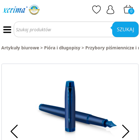
0
Wyszukiwarka
produktów
SZUKAJ
Artykuły biurowe
>
Pióra i długopisy
>
Przybory piśmiennicze i