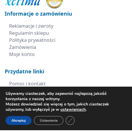
Informacje o zamówieniu
Reklamacje i zwroty
Regulamin sklepu
Polityka prywatności
Zamówienia
Moje konto
Przydatne linki
Pomoc i kontakt
Strefa ECO
Używamy ciasteczek, aby zapewnić najlepszą jakość
HP dla biznesu
korzystania z naszej witryny.
Możesz dowiedzieć się więcej o tym, jakich ciasteczek
Laptopy dla nauczyciela
używamy, lub wyłączyć je w
ustawieniach
.
Wszystkie promocje
Zamknij panel powiadomień o ci
Akceptuj
Ustawienia
Kontakt