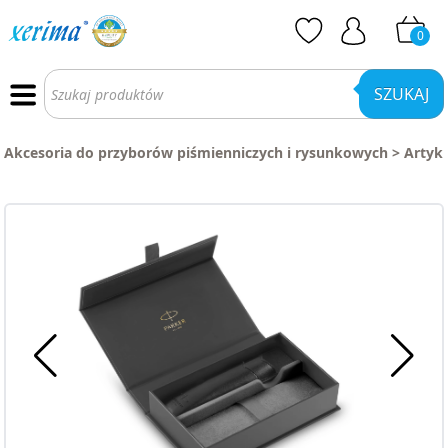
0
Wyszukiwarka
produktów
SZUKAJ
Akcesoria do przyborów piśmienniczych i rysunkowych
>
Artyk