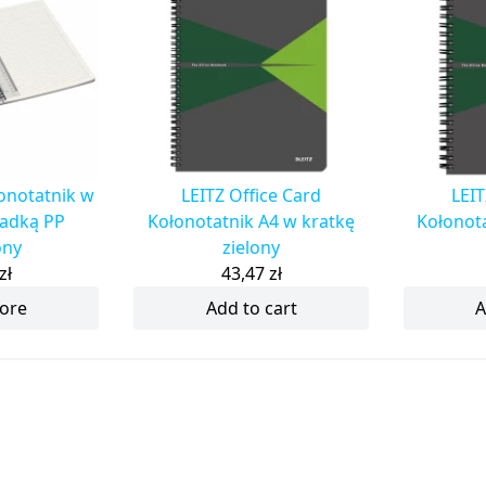
łonotatnik w
LEITZ Office Card
LEIT
kładką PP
Kołonotatnik A4 w kratkę
Kołonota
ony
zielony
zł
43,47
zł
ore
Add to cart
A