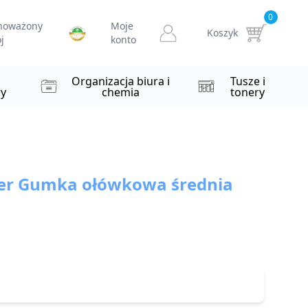
0
noważony
Moje
Koszyk
j
konto
i
Organizacja biura i
Tusze i
y
chemia
tonery
er Gumka ołówkowa średnia