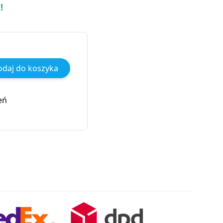
!
daj do koszyka
eń