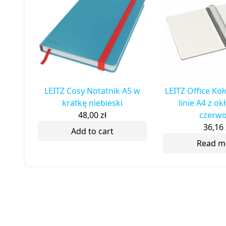
LEITZ Cosy Notatnik A5 w
LEITZ Office Ko
kratkę niebieski
linie A4 z o
48,00
zł
czerw
36,16
Add to cart
Read m