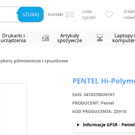
Lista
Zrów
SZUKAJ
Kontakt
życzeń
rozwó
Drukarki i
Artykuły
Laptopy 
urządzenia
spożywcze
komputer
zybory piśmiennicze i rysunkowe
PENTEL Hi-Polym
EAN: 3474370026101
PRODUCENT: Pentel
KOD PRODUCENTA: ZEH10
Informacje GPSR - Pentel