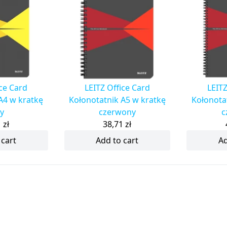
ice Card
LEITZ Office Card
LEITZ
A4 w kratkę
Kołonotatnik A5 w kratkę
Kołonota
ty
czerwony
c
1
zł
38,71
zł
 cart
Add to cart
Ad