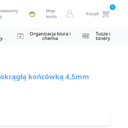
0
noważony
Moje
Koszyk
j
konto
i
Organizacja biura i
Tusze i
y
chemia
tonery
 okrągłą końcówką 4,5mm