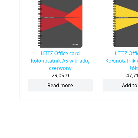
LEITZ Office card
LEITZ Off
Kołonotatnik A5 w kratkę
Kołonotatnik 
czerwony
żół
29,05
zł
47,7
Read more
Add to