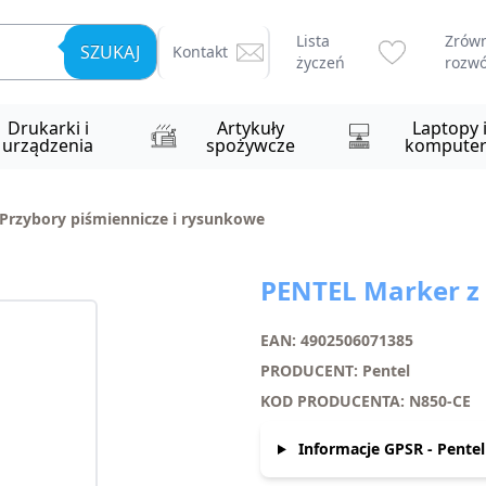
Lista
Zrów
SZUKAJ
Kontakt
życzeń
rozwó
Drukarki i
Artykuły
Laptopy 
urządzenia
spożywcze
komputer
Przybory piśmiennicze i rysunkowe
PENTEL Marker z
EAN: 4902506071385
PRODUCENT: Pentel
KOD PRODUCENTA: N850-CE
Informacje GPSR - Pentel