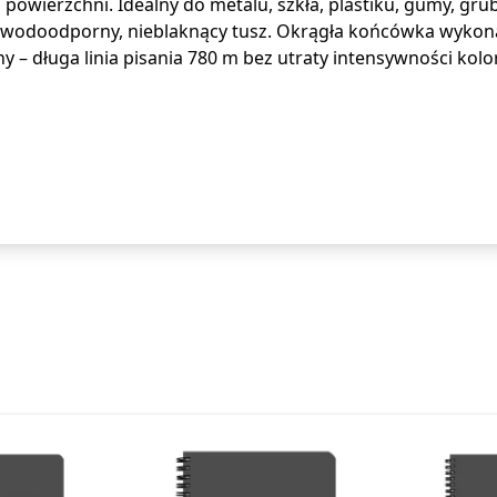
owierzchni. Idealny do metalu, szkła, plastiku, gumy, gru
ści wodoodporny, nieblaknący tusz. Okrągła końcówka wyk
– długa linia pisania 780 m bez utraty intensywności kolor