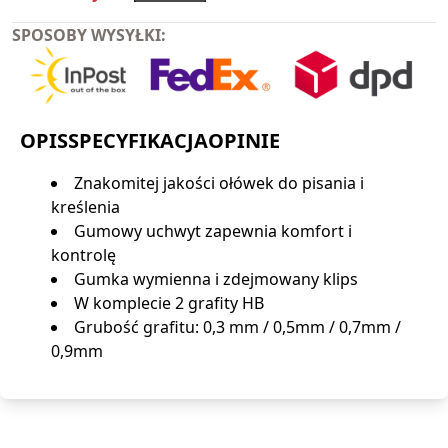
SPOSOBY WYSYŁKI:
OPIS
SPECYFIKACJA
OPINIE
Znakomitej jakości ołówek do pisania i
kreślenia
Gumowy uchwyt zapewnia komfort i
kontrolę
Gumka wymienna i zdejmowany klips
W komplecie 2 grafity HB
Grubość grafitu: 0,3 mm / 0,5mm / 0,7mm /
0,9mm