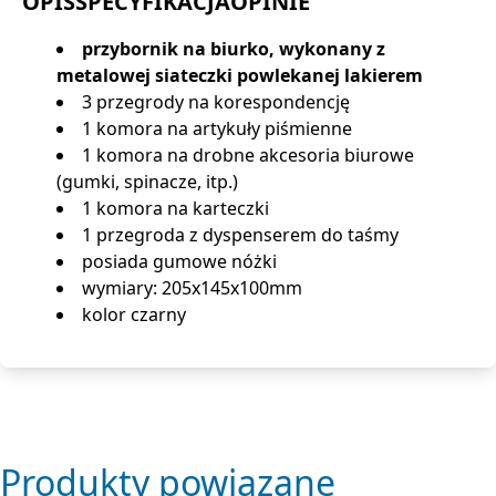
OPIS
SPECYFIKACJA
OPINIE
przybornik na biurko, wykonany z
metalowej siateczki powlekanej lakierem
3 przegrody na korespondencję
1 komora na artykuły piśmienne
1 komora na drobne akcesoria biurowe
(gumki, spinacze, itp.)
1 komora na karteczki
1 przegroda z dyspenserem do taśmy
posiada gumowe nóżki
wymiary: 205x145x100mm
kolor czarny
Produkty powiązane