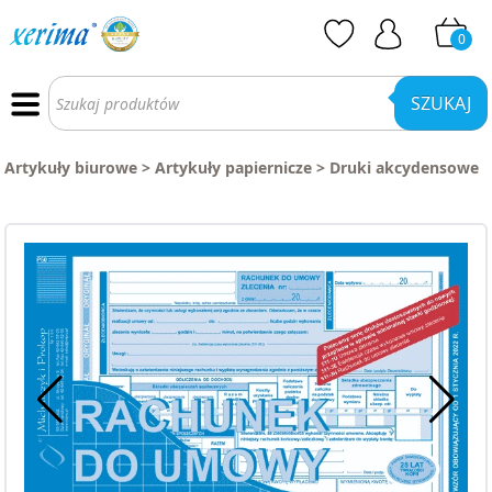
0
Wyszukiwarka
produktów
SZUKAJ
Artykuły biurowe
>
Artykuły papiernicze
>
Druki akcydensowe