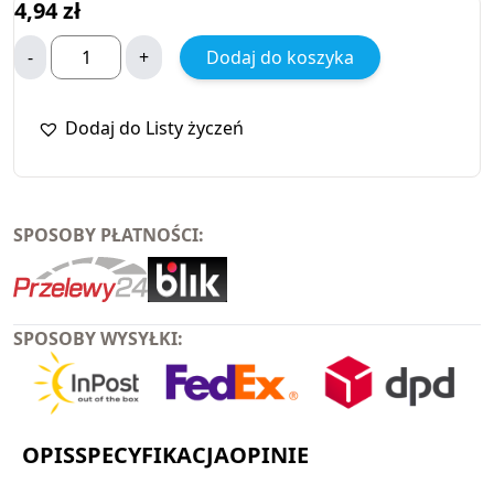
4,94
zł
-
+
Dodaj do koszyka
Dodaj do Listy życzeń
SPOSOBY PŁATNOŚCI:
SPOSOBY WYSYŁKI:
OPIS
SPECYFIKACJA
OPINIE