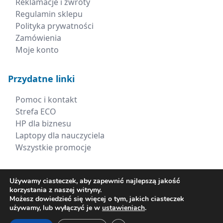
Reklamacje i zwroty
Regulamin sklepu
Polityka prywatności
Zamówienia
Moje konto
Przydatne linki
Pomoc i kontakt
Strefa ECO
HP dla biznesu
Laptopy dla nauczyciela
Wszystkie promocje
Kontakt
Używamy ciasteczek, aby zapewnić najlepszą jakość
korzystania z naszej witryny.
+48 660 538 617
Możesz dowiedzieć się więcej o tym, jakich ciasteczek
używamy, lub wyłączyć je w
ustawieniach
.
sklep@xerima.com.pl