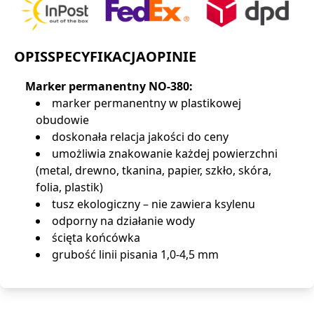
OPIS
SPECYFIKACJA
OPINIE
Marker permanentny NO-380:
marker permanentny w plastikowej
obudowie
doskonała relacja jakości do ceny
umożliwia znakowanie każdej powierzchni
(metal, drewno, tkanina, papier, szkło, skóra,
folia, plastik)
tusz ekologiczny – nie zawiera ksylenu
odporny na działanie wody
ścięta końcówka
grubość linii pisania 1,0-4,5 mm