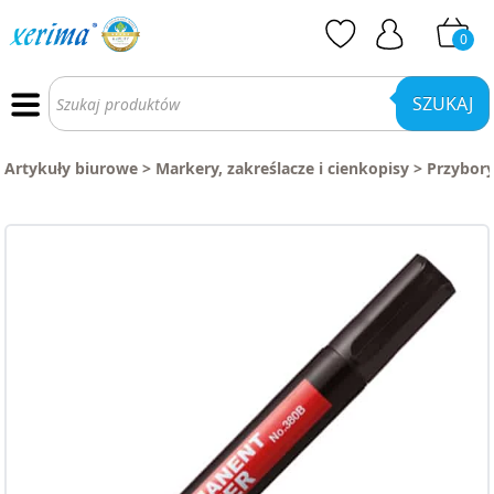
0
Wyszukiwarka
produktów
SZUKAJ
Artykuły biurowe
>
Markery, zakreślacze i cienkopisy
>
Przybory