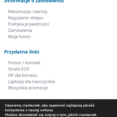
Informacje o zamówieniu
Reklamacje i zwroty
Regulamin sklepu
Polityka prywatności
Zamówienia
Moje konto
Przydatne linki
Pomoc i kontakt
Strefa ECO
HP dla biznesu
Laptopy dla nauczyciela
Wszystkie promocje
Kontakt
Używamy ciasteczek, aby zapewnić najlepszą jakość
korzystania z naszej witryny.
+48 660 538 617
Możesz dowiedzieć się więcej o tym, jakich ciasteczek