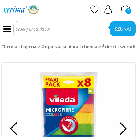
0
Wyszukiwarka
produktów
SZUKAJ
Chemia i higiena
>
Organizacja biura i chemia
>
Ścierki i szczotki