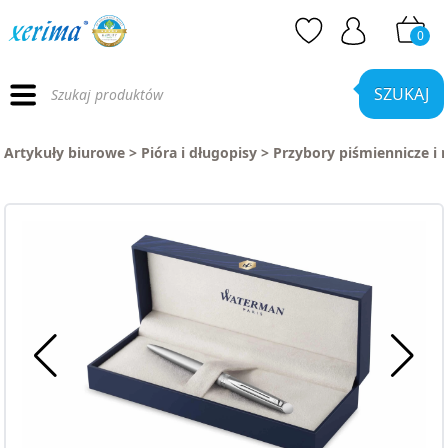
0
Wyszukiwarka
produktów
SZUKAJ
Artykuły biurowe
>
Pióra i długopisy
>
Przybory piśmiennicze i