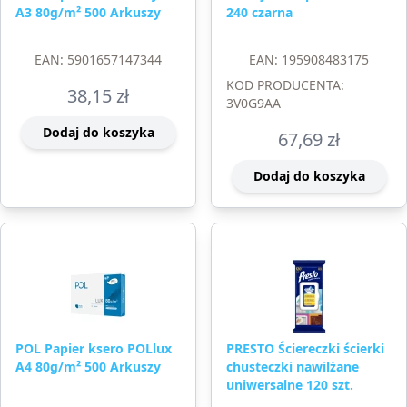
A3 80g/m² 500 Arkuszy
240 czarna
EAN: 5901657147344
EAN: 195908483175
KOD PRODUCENTA:
38,15
zł
3V0G9AA
Dodaj do koszyka
67,69
zł
Dodaj do koszyka
POL Papier ksero POLlux
PRESTO Ściereczki ścierki
A4 80g/m² 500 Arkuszy
chusteczki nawilżane
uniwersalne 120 szt.