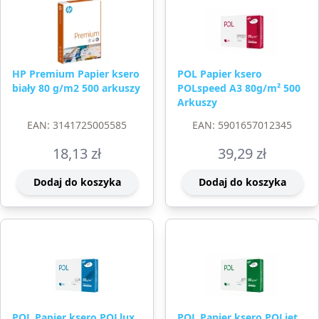
HP Premium Papier ksero
POL Papier ksero
biały 80 g/m2 500 arkuszy
POLspeed A3 80g/m² 500
Arkuszy
EAN: 3141725005585
EAN: 5901657012345
18,13
zł
39,29
zł
Dodaj do koszyka
Dodaj do koszyka
POL Papier ksero POLlux
POL Papier ksero POLjet