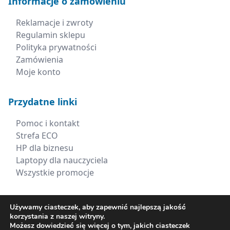
Informacje o zamówieniu
Reklamacje i zwroty
Regulamin sklepu
Polityka prywatności
Zamówienia
Moje konto
Przydatne linki
Pomoc i kontakt
Strefa ECO
HP dla biznesu
Laptopy dla nauczyciela
Wszystkie promocje
Kontakt
Używamy ciasteczek, aby zapewnić najlepszą jakość
korzystania z naszej witryny.
+48 660 538 617
Możesz dowiedzieć się więcej o tym, jakich ciasteczek