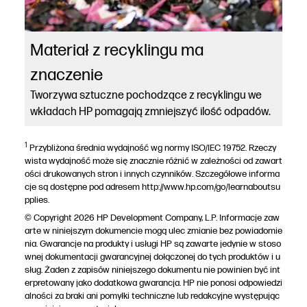
Materiał z recyklingu ma
znaczenie
Tworzywa sztuczne pochodzące z recyklingu we
wkładach HP pomagają zmniejszyć ilość odpadów.
1
Przybliżona średnia wydajność wg normy ISO/IEC 19752. Rzeczy
wista wydajność może się znacznie różnić w zależności od zawart
ości drukowanych stron i innych czynników. Szczegółowe informa
cje są dostępne pod adresem http://www.hp.com/go/learnaboutsu
pplies.
© Copyright 2026 HP Development Company, L.P. Informacje zaw
arte w niniejszym dokumencie mogą ulec zmianie bez powiadomie
nia. Gwarancje na produkty i usługi HP są zawarte jedynie w stoso
wnej dokumentacji gwarancyjnej dołączonej do tych produktów i u
sług. Żaden z zapisów niniejszego dokumentu nie powinien być int
erpretowany jako dodatkowa gwarancja. HP nie ponosi odpowiedzi
alności za braki ani pomyłki techniczne lub redakcyjne występując