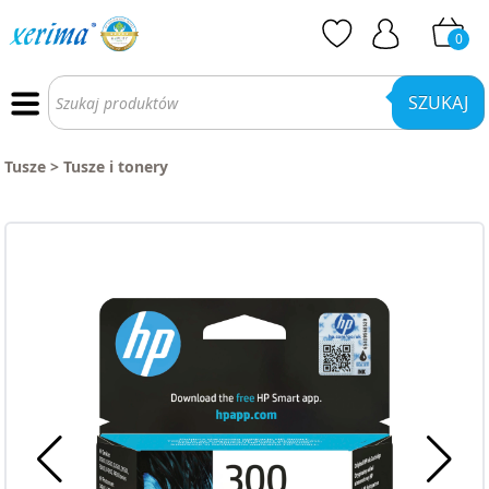
0
Wyszukiwarka
produktów
SZUKAJ
Tusze
>
Tusze i tonery