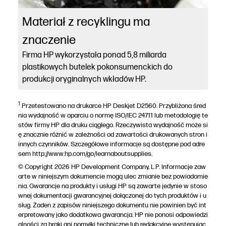
Materiał z recyklingu ma
znaczenie
Firma HP wykorzystała ponad 5,8 miliarda
plastikowych butelek pokonsumenckich do
produkcji oryginalnych wkładów HP.
1
Przetestowano na drukarce HP Deskjet D2560. Przybliżona śred
nia wydajność w oparciu o normę ISO/IEC 24711 lub metodologię te
stów firmy HP dla druku ciągłego. Rzeczywista wydajność może si
ę znacznie różnić w zależności od zawartości drukowanych stron i
innych czynników. Szczegółowe informacje są dostępne pod adre
sem http://www.hp.com/go/learnaboutsupplies.
© Copyright 2026 HP Development Company, L.P. Informacje zaw
arte w niniejszym dokumencie mogą ulec zmianie bez powiadomie
nia. Gwarancje na produkty i usługi HP są zawarte jedynie w stoso
wnej dokumentacji gwarancyjnej dołączonej do tych produktów i u
sług. Żaden z zapisów niniejszego dokumentu nie powinien być int
erpretowany jako dodatkowa gwarancja. HP nie ponosi odpowiedzi
alności za braki ani pomyłki techniczne lub redakcyjne występując